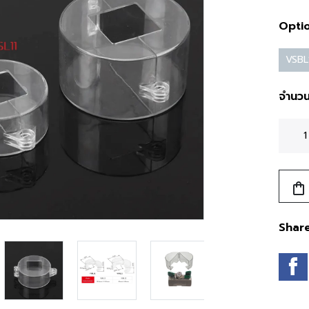
Opti
VSBL
จำนว
shopping_bag
Shar