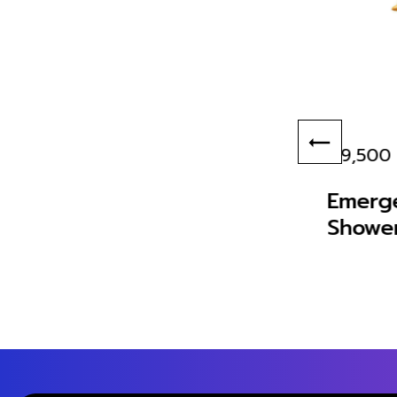
6,850 บาท
9,500 
OTO
P100
Emerg
Showe