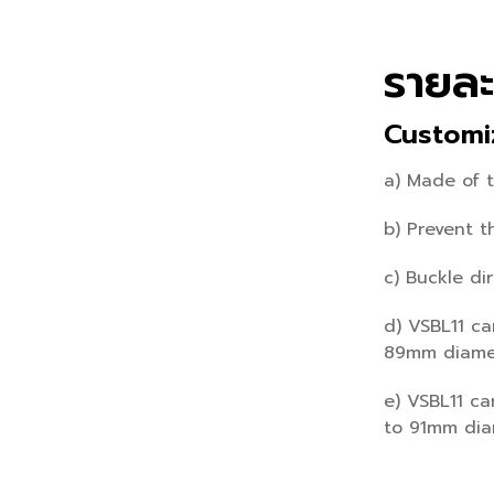
รายละ
Customi
a) Made of 
b) Prevent 
c) Buckle dir
d) VSBL11 c
89mm diamet
e) VSBL11 c
to 91mm dia