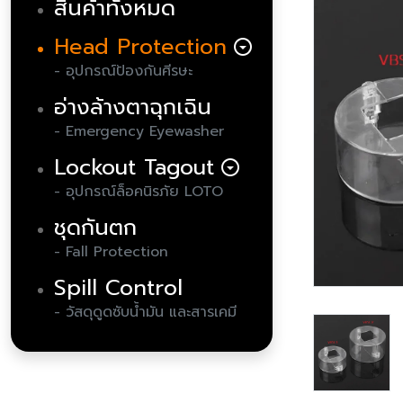
สินค้าทั้งหมด
Head Protection
arrow_drop_down_circle
- อุปกรณ์ป้องกันศีรษะ
อ่างล้างตาฉุกเฉิน
- Emergency Eyewasher
Lockout Tagout
arrow_drop_down_circle
- อุปกรณ์ล็อคนิรภัย LOTO
ชุดกันตก
- Fall Protection
Spill Control
- วัสดุดูดซับน้ำมัน และสารเคมี