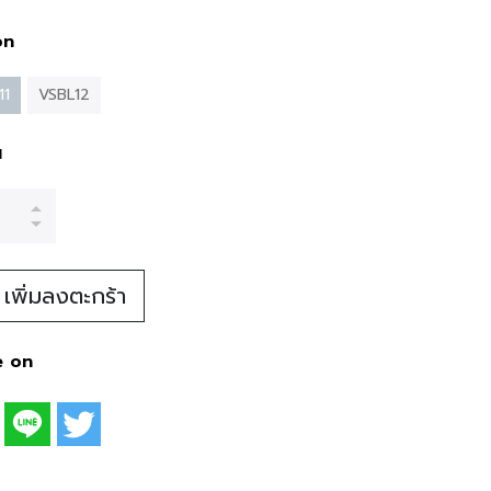
on
11
VSBL12
น
เพิ่มลงตะกร้า
e on