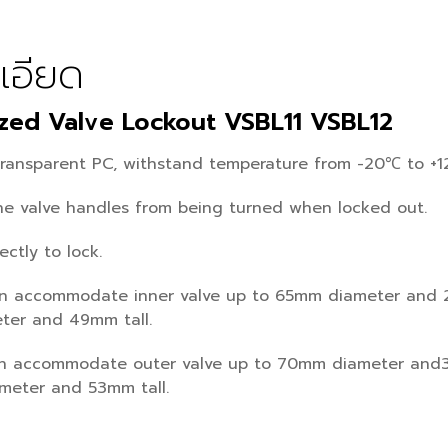
เอียด
zed Valve Lockout VSBL11 VSBL12
transparent PC, withstand temperature from -20℃ to +
the valve handles from being turned when locked out.
ectly to lock.
an accommodate inner valve up to 65mm diameter and 2
er and 49mm tall.
an accommodate outer valve up to 70mm diameter and3
meter and 53mm tall.