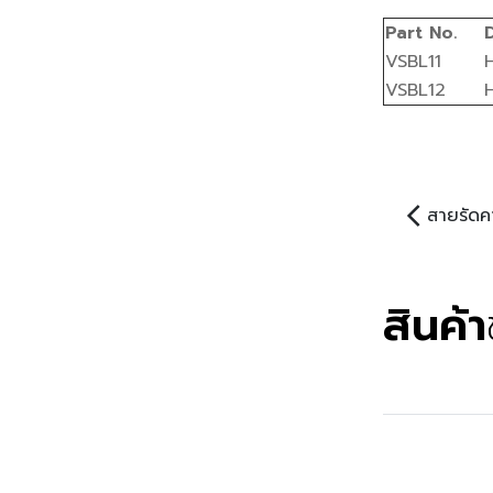
Part No.
VSBL11
VSBL12
arrow_back_ios
สายรัดค
สินค้า