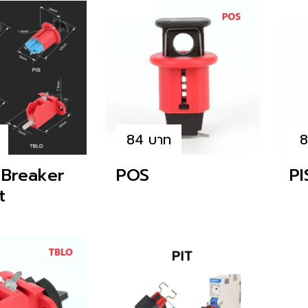
84 บาท
8
 Breaker
POS
PI
t