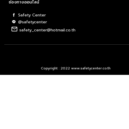
ช่องทางออนไลน์
Safety Center
@safetycenter
email
safety_center@hotmail.co.th
Copyright : 2022 www.safetycenter.co.th